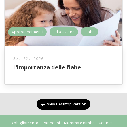
Approfondimenti
Educazione
Fiabe
Set 22, 2020
L’importanza delle fiabe
View Desktop Version
Abbigliamento
Pannolini
Mamma e Bimbo
Cosmesi