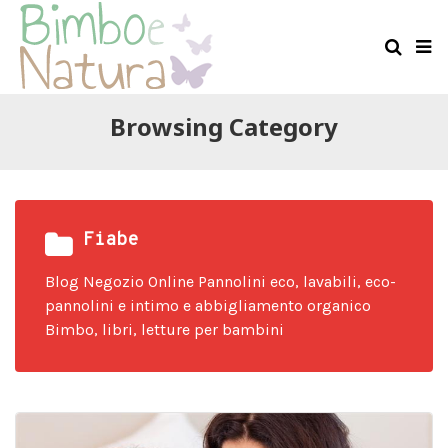
Browsing Category
Fiabe
Blog Negozio Online Pannolini eco, lavabili, eco-
pannolini e intimo e abbigliamento organico
Bimbo, libri, letture per bambini