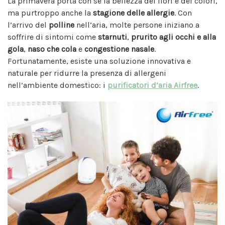
La primavera porta con sé la bellezza dei fiori e dei colori,
ma purtroppo anche la
stagione delle allergie
. Con
l’arrivo del
polline
nell’aria, molte persone iniziano a
soffrire di sintomi come
starnuti
,
prurito agli occhi e alla
gola
,
naso che cola
e
congestione nasale
.
Fortunatamente, esiste una soluzione innovativa e
naturale per ridurre la presenza di allergeni
nell’ambiente domestico: i
purificatori d’aria Airfree
.