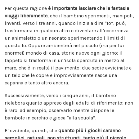
Per questa ragione
è importante lasciare che la fantasia
viaggi liberamente
, che il bambino sperimenti, manipoli,
inventi: verso i tre anni, quando inizia a dire “Io”, può;
trasformarsi in qualcun altro e diventare all’occorrenza
un animaletto o un neonato sperimentando i limiti di
questo Io. Oppure ambienterà nel piccolo (ma per lui
enorme!) mondo di casa, storie nuove ogni giorno: il
tappeto si trasforma in un’isola sperduta in mezzo al
mare, che è in realtà il pavimento; due sedie avvicinate e
un telo che le copre e improvvisamente nasce una
capanna e tanto altro ancora.
Successivamente, verso i cinque anni, il bambino
rielabora quanto appreso dagli adulti di riferimento: non
è raro, ad esempio, osservarlo mentre dispone le
bambole in cerchio e gioca “alla scuola”.
E’ evidente, quindi, che
quanto più i giochi saranno
semplici, naturali, non strutturati, tanto più il piccolo