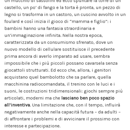
Un mucchio di sassolini ed ecco spuntare la torre di un
castello, un po’ di fango e la torta è pronta, un pezzo di
legno si trasforma in un castoro, un cuscino avvolto in un
foulard e così inizia il gioco di “mamma e figlio”: i
bambini hanno una fantasia straordinaria e
un’immaginazione infinita. Nella nostra epoca,
caratterizzata da un consumismo sfrenato, dove un
nuovo modello di cellulare sostituisce il precedente
prima ancora di averlo imparato ad usare, sembra
impossibile che i più piccoli possano cavarsela senza
giocattoli strutturati. Ed ecco che, allora, i genitori
acquistano quel bambolotto che sa parlare, quella
macchinina radiocomandata, il trenino con le luci e i
suoni, le costruzioni tridimensionali: giochi sempre più
articolati, moderni ma che
lasciano ben poco spazio
all’inventiva
. Una limitazione che, con il tempo, influirà
negativamente anche nella capacità futura – da adulti –
di affrontare i problemi e di avvicinare il prossimo con
interesse e partecipazione.