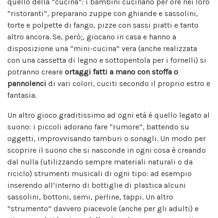
quello della “cucina”: i bambini cucinano per ore nei loro
“ristoranti”, preparano zuppe con ghiande e sassolini,
torte e polpette di fango, pizze con sassi piatti e tanto
altro ancora. Se, però;, giocano in casa e hanno a
disposizione una “mini-cucina” vera (anche realizzata
con una cassetta di legno e sottopentola per i fornelli) si
potranno creare
ortaggi fatti a mano con stoffa
o
pannolenci
di vari colori, cuciti secondo il proprio estro e
fantasia.
Un altro gioco graditissimo ad ogni età è quello legato al
suono: i piccoli adorano fare “rumore”, battendo su
oggetti, improvvisando tamburi o sonagli. Un modo per
scoprire il suono che si nasconde in ogni cosa è creando
dal nulla (utilizzando sempre materiali naturali o da
riciclo) strumenti musicali di ogni tipo: ad esempio
inserendo all’interno di bottiglie di plastica alcuni
sassolini, bottoni, semi, perline, tappi. Un altro
“strumento” davvero piacevole (anche per gli adulti) e